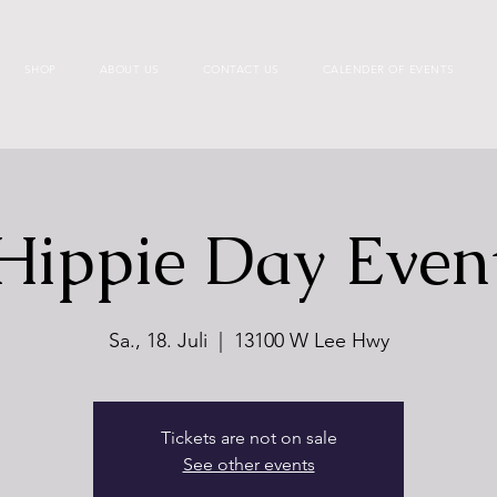
SHOP
ABOUT US
CONTACT US
CALENDER OF EVENTS
Hippie Day Even
Sa., 18. Juli
  |  
13100 W Lee Hwy
Tickets are not on sale
See other events