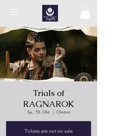
Trials of
RAGNAROK
Sa., 10. Okt.
  |  
Clinton
Tickets are not on sale