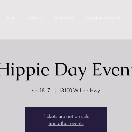
SHOP
ABOUT US
CONTACT US
CALENDER OF EVENTS
Hippie Day Even
so 18. 7.
  |  
13100 W Lee Hwy
Tickets are not on sale
See other events