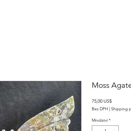
SHOP
ABOUT US
CONTACT US
CALENDER OF EVENTS
Moss Agate
Cena
75,00 US$
Bez DPH
|
Shipping p
Množství
*