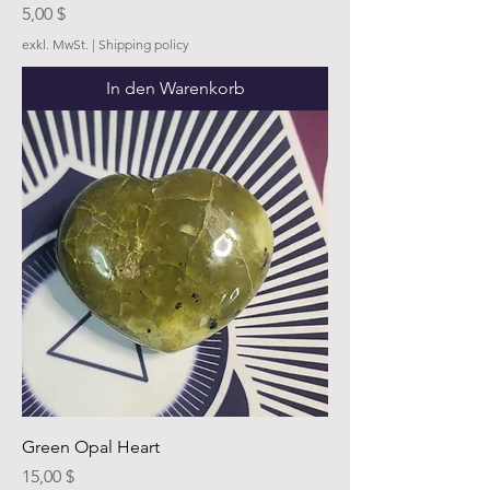
Preis
5,00 $
exkl. MwSt.
|
Shipping policy
In den Warenkorb
Green Opal Heart
Preis
15,00 $