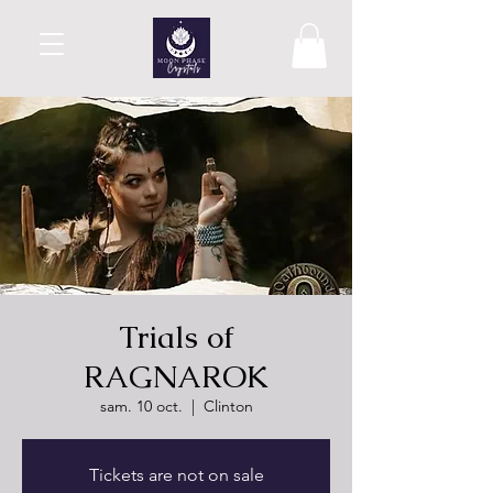
Trials of
RAGNAROK
sam. 10 oct.
  |  
Clinton
Tickets are not on sale