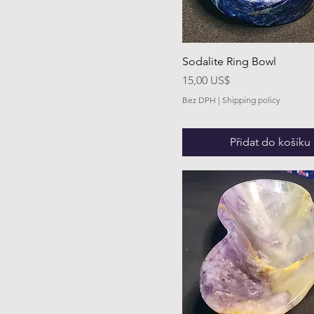
Sodalite Ring Bowl
Cena
15,00 US$
Bez DPH
|
Shipping policy
Přidat do košíku