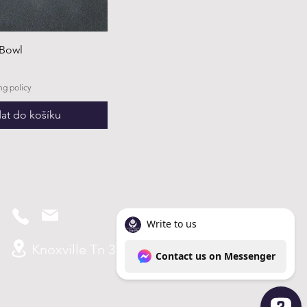
 Bowl
ng policy
dat do košíku
Knoxville Tn 37938