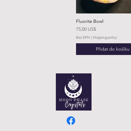
Fluorite Bowl
Cena
75,00 US$
Bez DPH
|
Shipping policy
Přidat do košíku