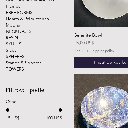
Flames
FREE FORMS
Hearts & Palm stones
Moons
NECKLACES
Selenite Bowl
RESIN
Cena
25,00 US$
SKULLS
Slabs
Bez DPH
|
Shipping policy
SPHERES
Přidat do košíku
Stands & Spheres
TOWERS
Filtrovat podle
Cena
15 US$
100 US$