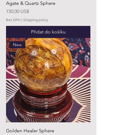
Agate & Quartz Sphere
Cena
150,00 US$
Bez DPH
|
Shipping policy
Přidat do košíku
New
Golden Healer Sphere