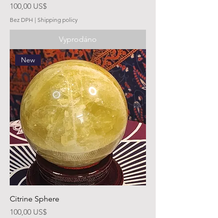
Cena
100,00 US$
Bez DPH
|
Shipping policy
Vyprodáno
New
Citrine Sphere
Cena
100,00 US$