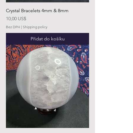
Crystal Bracelets 4mm & 8mm
Cena
10,00 US$
Bez DPH
|
Shipping policy
Přidat do košíku