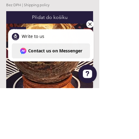
Bez DPH
|
Shipping policy
Přidat do košíku
New
Write to us Contact us on Messenger
Money Agate Sphere
Cena
90,00 US$
Bez DPH
|
Shipping policy