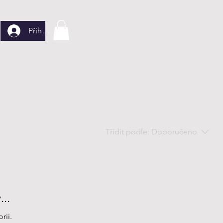
Přihlásit se
Třídit podle:
Doporučeno
..
rii.