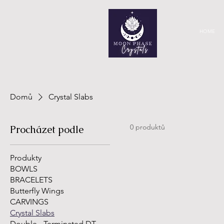
HOME
Domů
Crystal Slabs
0 produktů
Procházet podle
Produkty
BOWLS
BRACELETS
Butterfly Wings
CARVINGS
Crystal Slabs
Double - Terminated DT